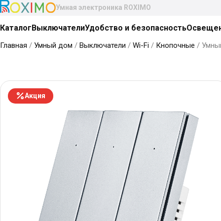
Умная электроника ROXIMO
Каталог
Выключатели
Удобство и безопасность
Освеще
Главная
/
Умный дом
/
Выключатели
/
Wi-Fi
/
Кнопочные
/ Умны
Акция