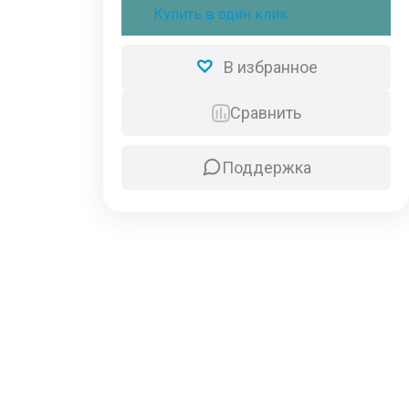
трехкнопочный,
Купить в один клик
платиновый,
SWBTN01-
3P
В избранное
Сравнить
Поддержка