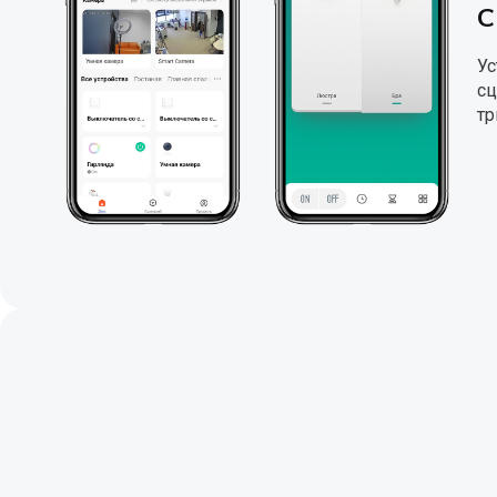
С
Ус
сц
тр