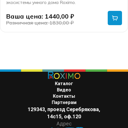
экосистемы умного дома Roximo.
Корпус выключателя имеет удобный размер для
монтажа в стандартные установочные коробки.
Ваша цена: 1440,00
₽
Лицевая панель изготовлена из высококачественного
Розничная цена: 1830,00
₽
пластика, на ней расположены клавиши для управления
Первоначальная
Текущая
и LED индикаторы состояния.
цена
цена:
Устройством можно управлять с помощью
составляла
1440,00 ₽.
специального приложения из любой точки планеты,
1830,00 ₽.
добавлять умные сценарии и расписания включения/
выключения по времени, обратному отсчету, а так же
в зависимости от таких триггеров как погода, время
заката и восхода солнца, вашего местоположения и
т.д.
Подключение можно выполнить одним из способов: с
Каталог
использованием нейтральной линии или без нее, в
Видео
случае отсутствия нейтральной линии в месте
Контакты
установки выключателя.
Партнерам
В комплект входит конденсатор для подключиения
129343, проезд Серебрякова,
выключателя с использованием только одной
14с15, оф.120
плюсовой линии.
Интеграция с популярными голосовыми помощниками и
Адрес