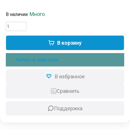
Первоначальная
Текущая
цена
цена:
Много
В наличии:
составляла
1300,00 ₽.
1660,00 ₽.
Количество
товара
Умный
В корзину
выключатель
ROXIMO,
однокнопочный,
Купить в один клик
платиновый,
SWBTN01-
1P
В избранное
Сравнить
Поддержка