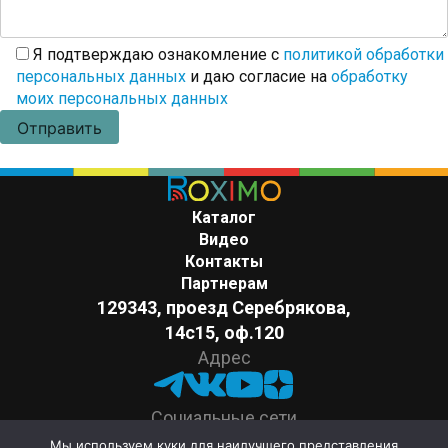
Я подтверждаю ознакомление с
политикой обработки
персональных данных
и даю согласие на
обработку
моих персональных данных
Каталог
Видео
Контакты
Партнерам
129343, проезд Серебрякова,
14с15, оф.120
Адрес
Социальные сети
Поддержка
Мы используем куки для наилучшего представления