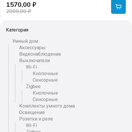
1570,00
₽
2000,00
₽
Первоначальная
Текущая
цена
цена:
Категория
составляла
1570,00 ₽.
2000,00 ₽.
Умный дом
Аксессуары
Видеонаблюдение
Выключатели
Wi-Fi
Кнопочные
Сенсорные
Zigbee
Кнопочные
Сенсорные
Комплекты умного дома
Освещение
Розетки и реле
Wi-Fi
Zigbee