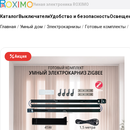
Умная электроника ROXIMO
Каталог
Выключатели
Удобство и безопасность
Освеще
Главная
/
Умный дом
/
Электрокарнизы
/
Готовые комплекты
/
Акция