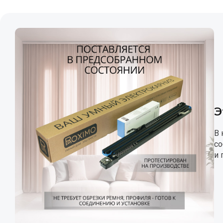
Э
В 
со
и 