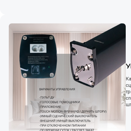
У
Ка
сц
тр
сп
шт