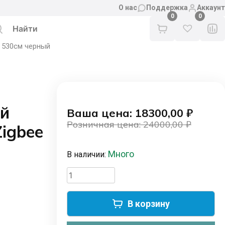
О нас
Поддержка
Аккаунт
0
 530см черный
ый
Ваша цена: 18300,00
₽
Розничная цена: 24000,00
₽
igbee
Первоначальная
Текущая
цена
цена:
Много
В наличии:
составляла
18300,00 ₽.
24000,00 ₽.
Количество
товара
Готовый
В корзину
комплект
умный