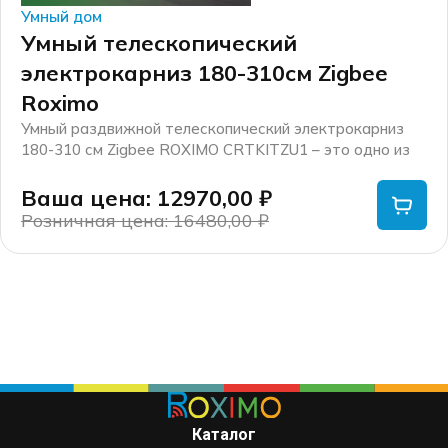
Умный дом
Умный телескопический
электрокарниз 180-310см Zigbee
Roximo
Умный раздвижной телескопический электрокарниз
180-310 см Zigbee ROXIMO CRTKITZU1 – это одно из
устройств экосистемы умного дома Roximo.
Ваша цена: 12970,00
₽
Розничная цена: 16480,00
₽
Первоначальная
Текущая
цена
цена:
составляла
12970,00 ₽.
16480,00 ₽.
Каталог