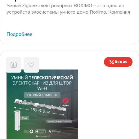
Умный Zigbee электрокарниз ROXIMO – это одно из
устройств экосистемы умного дома Roximo. Компания
Roximo – российский бренд электронных устройств
для умного дома, существующий на рынке более 10
лет. Основные механические комплектующие для
Подробнее
электрокарнизов производятся на российских
производственных мощностях, а финальная сборка
каждого электрокарниза осуществляется на
собственном производстве в г. Москве. Черный
Акция
электрокарниз с окрасом […]