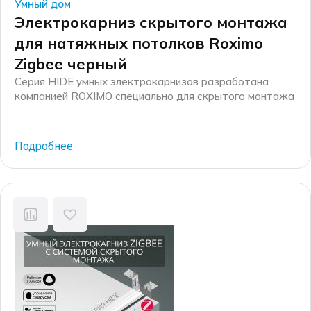
Умный дом
Электрокарниз скрытого монтажа
для натяжных потолков Roximo
Zigbee черный
Серия HIDE умных электрокарнизов разработана
компанией ROXIMO специально для скрытого монтажа
в натяжной потолок. Комплект включает в себя
специальные детали, такие как: закладной потолочный
профиль и заглушки для него, специальные редукторы
Подробнее
для электрокарниза узкого формата, соединители
профилей и крепежные элементы. В результате
электрокарниз вставляется в закладной профиль и
составляет одну плоскость с натяжным потолком.
Компания […]