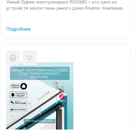
Умный Zigbee электрокарниз ROXIMO – это одно из
устройств экосистемы умного дома Roximo. Компания
Roximo – российский бренд электронных устройств
для умного дома, существующий на рынке более 10
лет. Основные механические комплектующие для
Подробнее
электрокарнизов производятся на российских
производственных мощностях, а финальная сборка
каждого электрокарниза осуществляется на
собственном производстве в г. Москве. Черный
электрокарниз с окрасом […]