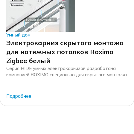
Умный дом
Электрокарниз скрытого монтажа
для натяжных потолков Roximo
Zigbee белый
Серия HIDE умных электрокарнизов разработана
компанией ROXIMO специально для скрытого монтажа
в натяжной потолок. Комплект включает в себя
специальные детали, такие как: закладной потолочный
профиль и заглушки для него, специальные редукторы
Подробнее
для электрокарниза узкого формата, соединители
профилей и крепежные элементы. В результате
электрокарниз вставляется в закладной профиль и
составляет одну плоскость с натяжным потолком.
Компания […]