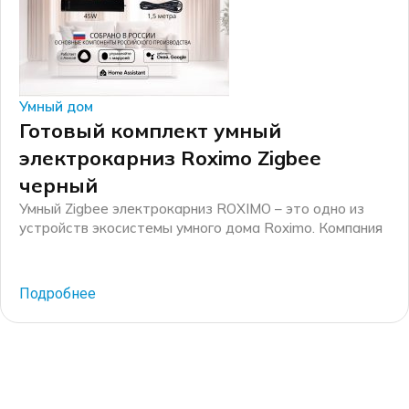
Умный дом
Готовый комплект умный
электрокарниз Roximo Zigbee
черный
Умный Zigbee электрокарниз ROXIMO – это одно из
устройств экосистемы умного дома Roximo. Компания
Roximo – российский бренд электронных устройств
для умного дома, существующий на рынке более 10
лет. Основные механические комплектующие для
Подробнее
электрокарнизов производятся на российских
производственных мощностях, а финальная сборка
каждого электрокарниза осуществляется на
собственном производстве в г. Москве. Черный
электрокарниз с окрасом […]