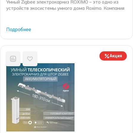
Умный Zigbee электрокарниз ROXIMO – это одно из
устройств экосистемы умного дома Roximo. Компания
Roximo – российский бренд электронных устройств
для умного дома, существующий на рынке более 10
лет. Основные механические комплектующие для
Подробнее
электрокарнизов производятся на российских
производственных мощностях, а финальная сборка
каждого электрокарниза осуществляется на
собственном производстве в г. Москве.
Акция