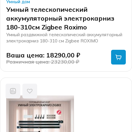
Умный дом
Умный телескопический
аккумуляторный электрокарниз
180-310см Zigbee Roximo
Умный раздвижной телескопический аккумуляторный
электрокарниз 180-310 см Zigbee ROXIMO
CRTKITZBU1 – это одно из устройств экосистемы
умного дома Roximo. Если Вам нужен умный
Ваша цена: 18290,00
₽
электрокарниз, но нет возможности провести
Розничная цена: 23230,00
₽
электропроводку к карнизу – этот карниз для Вас! Он
Первоначальная
Текущая
может работать без проводов и без розетки.
цена
цена:
составляла
18290,00 ₽.
23230,00 ₽.