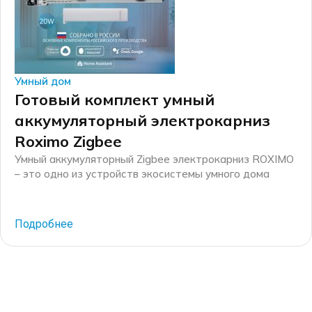
Умный дом
Готовый комплект умный
аккумуляторный электрокарниз
Roximo Zigbee
Умный аккумуляторный Zigbee электрокарниз ROXIMO
– это одно из устройств экосистемы умного дома
Roximo. Если Вам нужен умный электрокарниз, но нет
возможности провести электропроводку к карнизу –
этот карниз для Вас! Он может работать без
Подробнее
проводов и без розетки. Компания Roximo –
российский бренд электронных устройств для умного
дома, существующий на рынке более 10 лет. […]