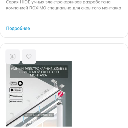
Серия HIDE умных электрокарнизов разработана
компанией ROXIMO специально для скрытого монтажа
в натяжной потолок. Комплект включает в себя
специальные детали, такие как: закладной потолочный
профиль и заглушки для него, специальные редукторы
Подробнее
для электрокарниза узкого формата, соединители
профилей и крепежные элементы. В результате
электрокарниз вставляется в закладной профиль и
составляет одну плоскость с натяжным потолком.
Компания […]