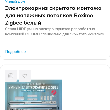
Умный дом
Электрокарниз скрытого монтажа
для натяжных потолков Roximo
Zigbee белый
Серия HIDE умных электрокарнизов разработана
компанией ROXIMO специально для скрытого монтажа
в натяжной потолок. Комплект включает в себя
специальные детали, такие как: закладной потолочный
профиль и заглушки для него, специальные редукторы
Подробнее
для электрокарниза узкого формата, соединители
профилей и крепежные элементы. В результате
электрокарниз вставляется в закладной профиль и
составляет одну плоскость с натяжным потолком.
Компания […]