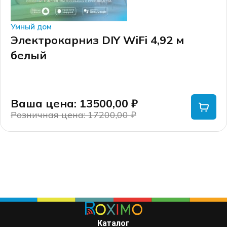
Умный дом
Электрокарниз DIY WiFi 4,92 м
белый
Ваша цена: 13500,00
₽
Розничная цена: 17200,00
₽
Первоначальная
Текущая
цена
цена:
составляла
13500,00 ₽.
17200,00 ₽.
Каталог