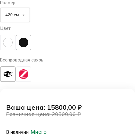
Размер
Цвет
Беспроводная связь
Ваша цена: 15800,00
₽
Розничная цена: 20300,00
₽
Первоначальная
Текущая
цена
цена:
Много
В наличии:
составляла
15800,00 ₽.