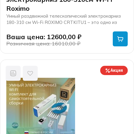
Roximo
Умный раздвижной телескопический электрокарниз
180-310 см Wi-Fi ROXIMO CRTKITU1 – это одно из
устройств экосистемы умного дома Roximo.
Ваша цена: 12600,00
₽
Розничная цена: 16010,00
₽
Первоначальная
Текущая
цена
цена:
составляла
12600,00 ₽.
16010,00 ₽.
Акция