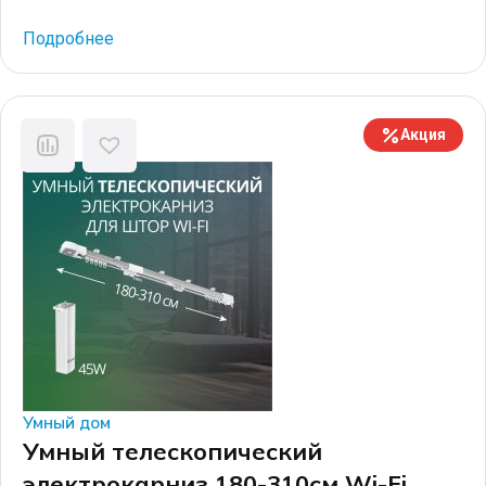
специальные детали, такие как: закладной потолочный
профиль и заглушки для него, специальные редукторы
Подробнее
для электрокарниза узкого формата, соединители
профилей и крепежные элементы. В результате
электрокарниз вставляется в закладной профиль и
составляет одну плоскость с натяжным потолком.
Акция
Компания […]
Умный дом
Умный телескопический
электрокарниз 180-310см Wi-Fi