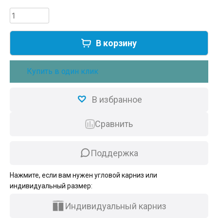
20300,00 ₽.
Количество
товара
Готовый
В корзину
комплект
умный
электрокарниз
Купить в один клик
Roximo
WiFi
420см
В избранное
черный
Сравнить
Поддержка
Нажмите, если вам нужен угловой карниз или
индивидуальный размер:
Индивидуальный карниз