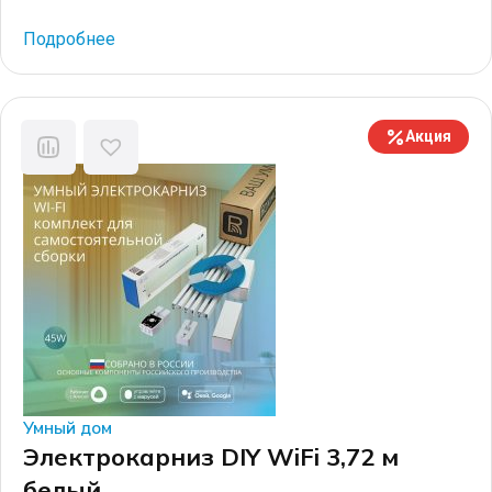
специальные детали, такие как: закладной потолочный
профиль и заглушки для него, специальные редукторы
Подробнее
для электрокарниза узкого формата, соединители
профилей и крепежные элементы. В результате
электрокарниз вставляется в закладной профиль и
составляет одну плоскость с натяжным потолком.
Акция
Компания […]
Умный дом
Электрокарниз DIY WiFi 3,72 м
белый