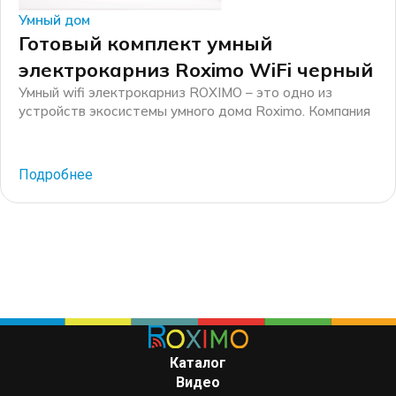
Умный дом
Готовый комплект умный
электрокарниз Roximo WiFi черный
Умный wifi электрокарниз ROXIMO – это одно из
устройств экосистемы умного дома Roximo. Компания
Roximo – российский бренд электронных устройств
для умного дома, существующий на рынке более 10
лет. Основные механические комплектующие для
Подробнее
электрокарнизов производятся на российских
производственных мощностях, а финальная сборка
каждого электрокарниза осуществляется на
собственном производстве в г. Москве. Черный
электрокарниз с окрасом […]
Каталог
Видео