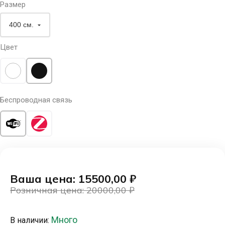
Размер
Цвет
Беспроводная связь
Ваша цена: 15500,00
₽
Розничная цена: 20000,00
₽
Первоначальная
Текущая
цена
цена:
Много
В наличии:
составляла
15500,00 ₽.