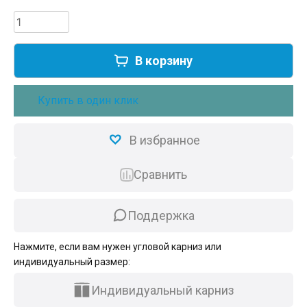
20000,00 ₽.
Количество
товара
Готовый
В корзину
комплект
умный
электрокарниз
Купить в один клик
Roximo
WiFi
400см
В избранное
черный
Сравнить
Поддержка
Нажмите, если вам нужен угловой карниз или
индивидуальный размер:
Индивидуальный карниз