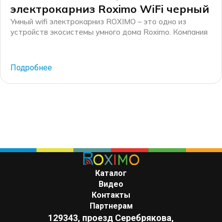
электрокарниз Roximo WiFi черный
Умный wifi электрокарниз ROXIMO – это одно из
устройств экосистемы умного дома Roximo. Компания
Roximo – российский бренд электронных устройств
для умного дома, существующий на рынке более 10
лет. Основные механические комплектующие для
Подробнее
электрокарнизов производятся на российских
производственных мощностях, а финальная сборка
каждого электрокарниза осуществляется на
собственном производстве в г. Москве. Черный
электрокарниз с окрасом […]
Каталог
Видео
Контакты
Партнерам
129343, проезд Серебрякова,