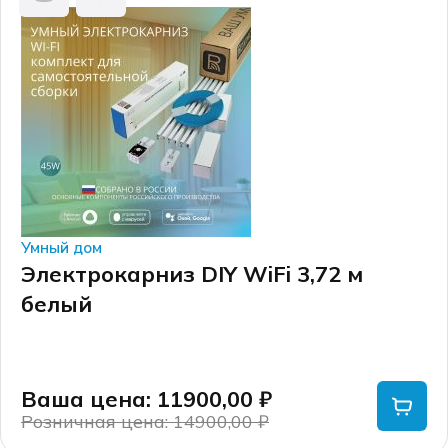
Умный дом
Электрокарниз DIY WiFi 3,72 м
белый
Ваша цена: 11900,00
₽
Розничная цена: 14900,00
₽
Первоначальная
Текущая