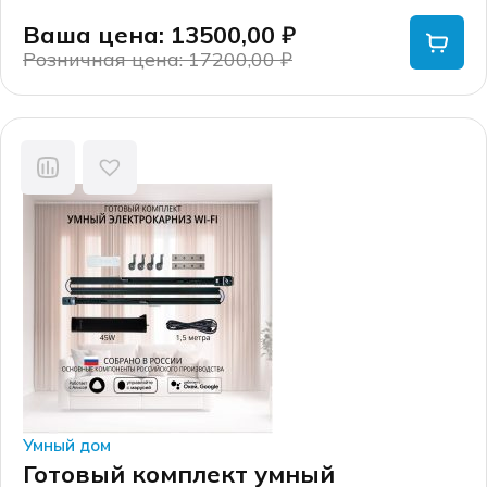
Ваша цена: 13500,00
₽
Розничная цена: 17200,00
₽
Первоначальная
Текущая
цена
цена:
составляла
13500,00 ₽.
17200,00 ₽.
Умный дом
Готовый комплект умный