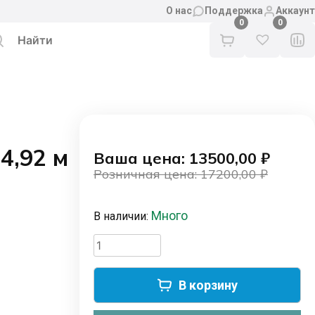
О нас
Поддержка
Аккаунт
0
4,92 м
Ваша цена: 13500,00
₽
Розничная цена: 17200,00
₽
Первоначальная
Текущая
цена
цена:
Много
В наличии:
составляла
13500,00 ₽.
17200,00 ₽.
Количество
товара
Электрокарниз
В корзину
DIY
WiFi