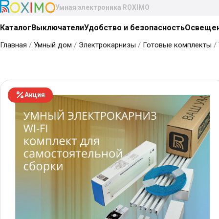
Умная электроника ROXIMO
Каталог
Выключатели
Удобство и безопасность
Освеще
Главная
/
Умный дом
/
Электрокарнизы
/
Готовые комплекты
/
Акция