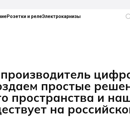
ние
Розетки и реле
Электрокарнизы
 производитель цифро
создаем простые реше
о пространства и наш
ществует на российско