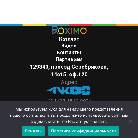
310,00 ₽.
Каталог
Видео
Контакты
Партнерам
129343, проезд Серебрякова,
14с15, оф.120
Адрес
Социальные сети
Поддержка
Мы используем куки для наилучшего представления
нашего сайта. Если Вы продолжите использовать сайт, мы
+7 (499) 677 50 90
будем считать что Вас это устраивает.
contact@roximo.ru
Принять
Политика конфиденциальности
Умная электроника ROXIMO © 2026
Политика конфиденциальности