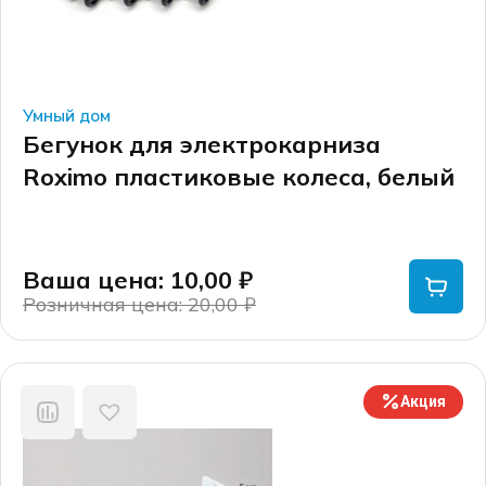
Умный дом
Бегунок для электрокарниза
Roximo пластиковые колеса, белый
Ваша цена: 10,00
₽
Розничная цена: 20,00
₽
Первоначальная
Текущая
цена
цена:
составляла
10,00 ₽.
20,00 ₽.
Акция