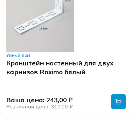
Умный дом
Кронштейн настенный для двух
карнизов Roximo белый
Ваша цена: 243,00
₽
Розничная цена: 310,00
₽
Первоначальная
Текущая
цена
цена:
составляла
243,00 ₽.