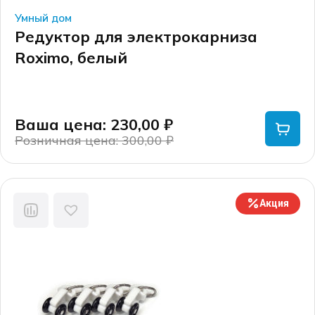
Умный дом
Редуктор для электрокарниза
Roximo, белый
Ваша цена: 230,00
₽
Розничная цена: 300,00
₽
Первоначальная
Текущая
цена
цена:
составляла
230,00 ₽.
300,00 ₽.
Акция