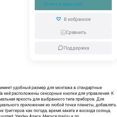
ROXIMO,
Купить в один клик
сенсорный,
белый,
SWSEN03-
В избранное
W
Сравнить
Поддержка
 имеет удобный размер для монтажа в стандартные
 На ней расположены сенсорные кнопки для управления. К
альная яркость для выбранного типа приборов. Для
иального приложения из любой точки планеты, добавлять
 триггеров как погода, время заката и восхода солнца,
nt, Yandex Алиса, Маруся mail.ru и др.