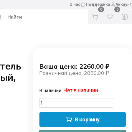
О нас
Поддержка
Аккаунт
0
тель
Ваша цена: 2260,00
₽
Розничная цена: 2880,00
₽
ый,
Первоначальная
Текущая
цена
цена:
Нет в наличии
В наличии:
составляла
2260,00 ₽.
2880,00 ₽.
Количество
товара
Умный
В корзину
диммер-
выключатель