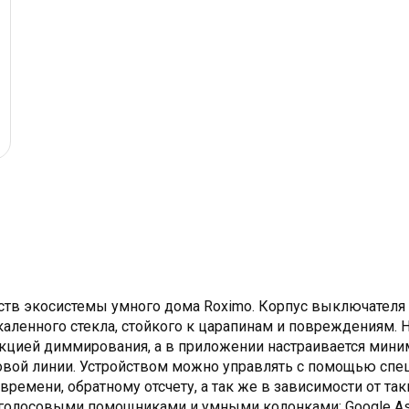
ств экосистемы умного дома Roximo. Корпус выключателя
каленного стекла, стойкого к царапинам и повреждениям.
цией диммирования, а в приложении настраивается миним
вой линии. Устройством можно управлять с помощью спец
мени, обратному отсчету, а так же в зависимости от таких
олосовыми помощниками и умными колонками: Google Assista