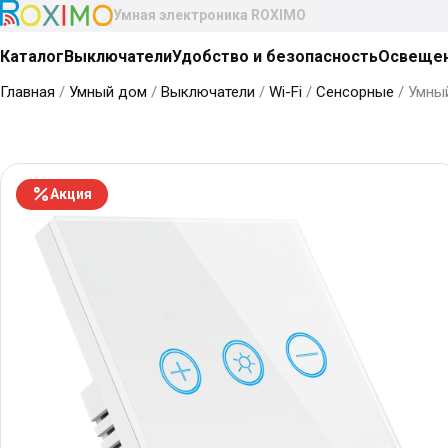
Умная электроника ROXIMO
Каталог
Выключатели
Удобство и безопасность
Освеще
Главная
/
Умный дом
/
Выключатели
/
Wi-Fi
/
Сенсорные
/ Умны
Акция