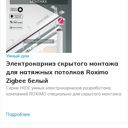
Умный дом
Электрокарниз скрытого монтажа
для натяжных потолков Roximo
Zigbee белый
Серия HIDE умных электрокарнизов разработана
компанией ROXIMO специально для скрытого монтажа
в натяжной потолок. Комплект включает в себя
специальные детали, такие как: закладной потолочный
профиль и заглушки для него, специальные редукторы
Подробнее
для электрокарниза узкого формата, соединители
профилей и крепежные элементы. В результате