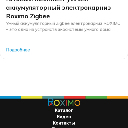
аккумуляторный электрокарниз
Roximo Zigbee
Умный аккумуляторный Zigbee электрокарниз ROXIMO
– это одно из устройств экосистемы умного дома
Roximo. Если Вам нужен умный электрокарниз, но нет
возможности провести электропроводку к карнизу –
этот карниз для Вас! Он может работать без
Подробнее
проводов и без розетки. Компания Roximo –
российский бренд электронных устройств для умного
дома, существующий на рынке более 10 лет. […]
Каталог
Видео
Контакты