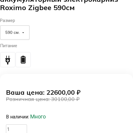
Roximo Zigbee 590см
Размер
Питание
Ваша цена: 22600,00
₽
Розничная цена: 30100,00
₽
Первоначальная
Текущая
цена
цена:
Много
В наличии:
составляла
22600,00 ₽.
30100,00 ₽.
Количество