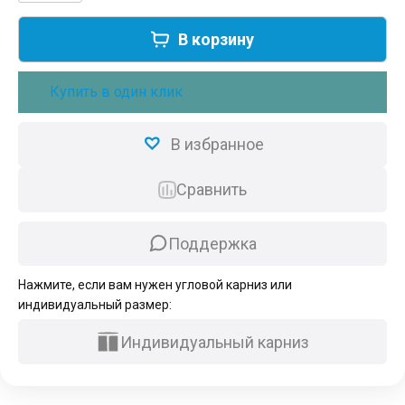
товара
Готовый
В корзину
комплект
умный
аккумуляторный
Купить в один клик
электрокарниз
Roximo
Zigbee
В избранное
590см
Сравнить
Поддержка
Нажмите, если вам нужен угловой карниз или
индивидуальный размер:
Индивидуальный карниз