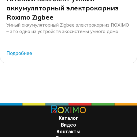
аккумуляторный электрокарниз
Roximo Zigbee
Умный аккумуляторный Zigbee электрокарниз ROXIMO
– это одно из устройств экосистемы умного дома
Roximo. Если Вам нужен умный электрокарниз, но нет
возможности провести электропроводку к карнизу –
этот карниз для Вас! Он может работать без
Подробнее
проводов и без розетки. Компания Roximo –
российский бренд электронных устройств для умного
дома, существующий на рынке более 10 лет. […]
Каталог
Видео
Контакты