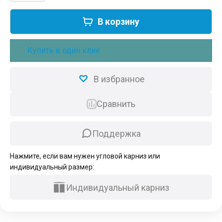
товара
Готовый
В корзину
комплект
умный
аккумуляторный
Купить в один клик
электрокарниз
Roximo
Zigbee
В избранное
420см
Сравнить
Поддержка
Нажмите, если вам нужен угловой карниз или
индивидуальный размер:
Индивидуальный карниз