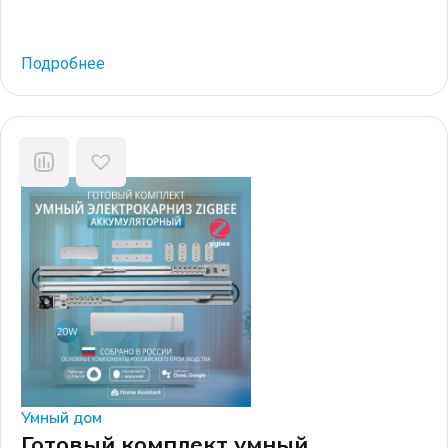
в натяжной потолок. Комплект включает в себя
специальные детали, такие как: закладной потолочный
профиль и заглушки для него, специальные редукторы
Подробнее
для электрокарниза узкого формата, соединители
профилей и крепежные элементы. В результате
электрокарниз вставляется в закладной профиль и
составляет одну плоскость с натяжным потолком.
Компания […]
Умный дом
Готовый комплект умный