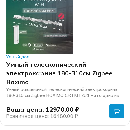
Умный дом
Умный телескопический
электрокарниз 180-310см Zigbee
Roximo
Умный раздвижной телескопический электрокарниз
180-310 см Zigbee ROXIMO CRTKITZU1 – это одно из
устройств экосистемы умного дома Roximo.
Ваша цена: 12970,00
₽
Розничная цена: 16480,00
₽
Первоначальная
Текущая
цена
цена: