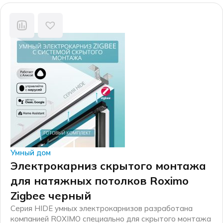
составляла
12970,00 ₽.
16480,00 ₽.
Умный дом
Электрокарниз скрытого монтажа
для натяжных потолков Roximo
Zigbee черный
Серия HIDE умных электрокарнизов разработана
компанией ROXIMO специально для скрытого монтажа