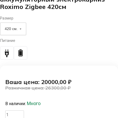
Roximo Zigbee 420см
Размер
Питание
Ваша цена: 20000,00
₽
Розничная цена: 26300,00
₽
Первоначальная
Текущая
цена
цена:
Много
В наличии:
составляла
20000,00 ₽.
26300,00 ₽.
Количество