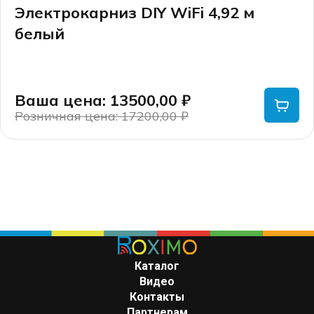
Электрокарниз DIY WiFi 4,92 м
белый
Ваша цена: 13500,00
₽
Розничная цена: 17200,00
₽
Первоначальная
Текущая
цена
цена:
составляла
13500,00 ₽.
17200,00 ₽.
Каталог
Видео
Контакты
Партнерам