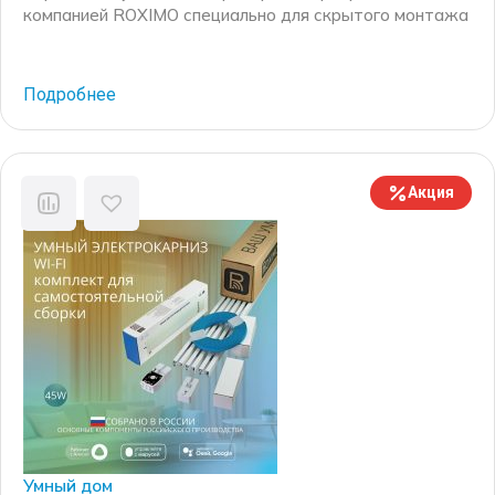
компанией ROXIMO специально для скрытого монтажа
в натяжной потолок. Комплект включает в себя
специальные детали, такие как: закладной потолочный
профиль и заглушки для него, специальные редукторы
Подробнее
для электрокарниза узкого формата, соединители
профилей и крепежные элементы. В результате
электрокарниз вставляется в закладной профиль и
составляет одну плоскость с натяжным потолком.
Акция
Компания […]
Умный дом