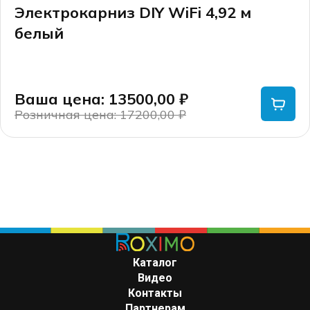
Электрокарниз DIY WiFi 4,92 м
белый
Ваша цена: 13500,00
₽
Розничная цена: 17200,00
₽
Первоначальная
Текущая
цена
цена:
составляла
13500,00 ₽.
17200,00 ₽.
Каталог
Видео
Контакты
Партнерам