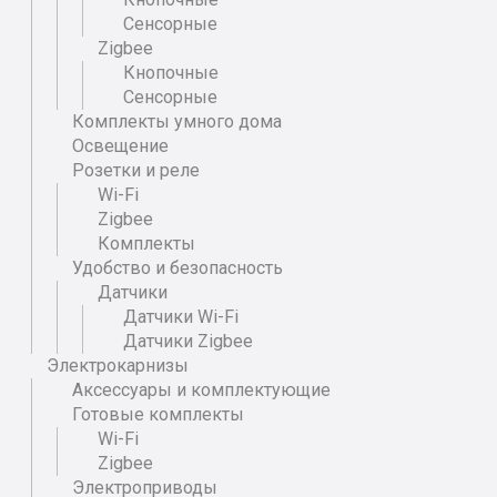
в зависимости от таких триггеров как погода, время
Сенсорные
заката и восхода солнца, вашего местоположения и
Zigbee
т.д.
Кнопочные
Может быть подключен как с использованием
Сенсорные
нейтральной линии или без нее, в случае отсутствия
Комплекты умного дома
нейтральной линии в месте установки выключателя.
Освещение
Интеграция с популярными голосовыми помощниками и
Розетки и реле
умными колонками: Google Assistant, Yandex Алиса,
Wi-Fi
Маруся mail.ru, Sber Салют и др.
Zigbee
Комплекты
Удобство и безопасность
Датчики
Датчики Wi-Fi
Датчики Zigbee
Электрокарнизы
Аксессуары и комплектующие
Готовые комплекты
Wi-Fi
Zigbee
Электроприводы