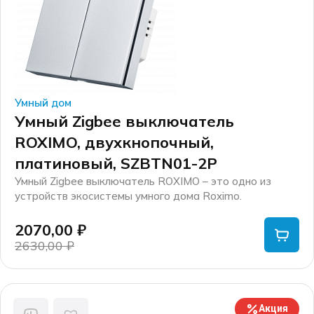
Умный дом
Умный Zigbee выключатель
ROXIMO, двухкнопочный,
платиновый, SZBTN01-2P
Умный Zigbee выключатель ROXIMO – это одно из
устройств экосистемы умного дома Roximo.
Корпус выключателя имеет удобный размер для
монтажа в стандартные установочные коробки.
2070,00
₽
Лицевая панель изготовлена из высококачественного
2630,00
₽
пластика, на ней расположены клавиши для управления
Первоначальная
Текущая
и LED индикаторы состояния.
цена
цена:
Подключается к сети через специальный Zigbee шлюз,
составляла
2070,00 ₽.
например модель Roximo GWZBT01.
2630,00 ₽.
Акция
Технология Zigbee разработана специально для